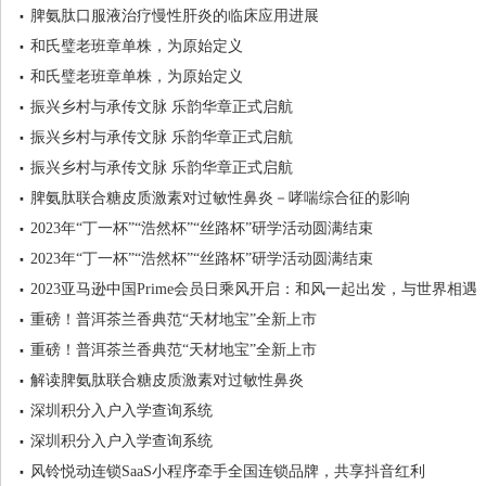
脾氨肽口服液治疗慢性肝炎的临床应用进展
和氏璧老班章单株，为原始定义
和氏璧老班章单株，为原始定义
振兴乡村与承传文脉 乐韵华章正式启航
振兴乡村与承传文脉 乐韵华章正式启航
振兴乡村与承传文脉 乐韵华章正式启航
脾氨肽联合糖皮质激素对过敏性鼻炎－哮喘综合征的影响
2023年“丁一杯”“浩然杯”“丝路杯”研学活动圆满结束
2023年“丁一杯”“浩然杯”“丝路杯”研学活动圆满结束
2023亚马逊中国Prime会员日乘风开启：和风一起出发，与世界相遇
重磅！普洱茶兰香典范“天材地宝”全新上市
重磅！普洱茶兰香典范“天材地宝”全新上市
解读脾氨肽联合糖皮质激素对过敏性鼻炎
深圳积分入户入学查询系统
深圳积分入户入学查询系统
风铃悦动连锁SaaS小程序牵手全国连锁品牌，共享抖音红利