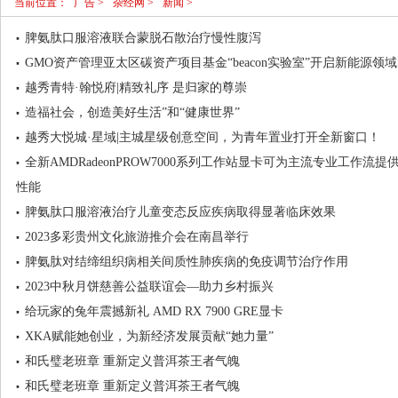
当前位置：
广告
>
杂经网
>
新闻
>
脾氨肽口服溶液联合蒙脱石散治疗慢性腹泻
GMO资产管理亚太区碳资产项目基金“beacon实验室”开启新能源领
越秀青特·翰悦府|精致礼序 是归家的尊崇
造福社会，创造美好生活”和“健康世界”
越秀大悦城·星域|主城星级创意空间，为青年置业打开全新窗口！
全新AMDRadeonPROW7000系列工作站显卡可为主流专业工作流
性能
脾氨肽口服溶液治疗儿童变态反应疾病取得显著临床效果
2023多彩贵州文化旅游推介会在南昌举行
脾氨肽对结缔组织病相关间质性肺疾病的免疫调节治疗作用
2023中秋月饼慈善公益联谊会—助力乡村振兴
给玩家的兔年震撼新礼 AMD RX 7900 GRE显卡
XKA赋能她创业，为新经济发展贡献“她力量”
和氏璧老班章 重新定义普洱茶王者气魄
和氏璧老班章 重新定义普洱茶王者气魄