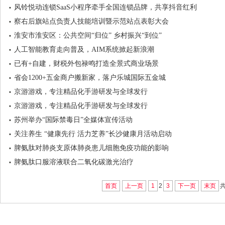
风铃悦动连锁SaaS小程序牵手全国连锁品牌，共享抖音红利
察右后旗站点负责人技能培训暨示范站点表彰大会
淮安市淮安区：公共空间“归位” 乡村振兴“到位”
人工智能教育走向普及，AIM系统掀起新浪潮
已有+自建，财税外包禄鸣打造全景式商业场景
省会1200+五金商户搬新家，落户乐城国际五金城
京游游戏，专注精品化手游研发与全球发行
京游游戏，专注精品化手游研发与全球发行
苏州举办“国际禁毒日”全媒体宣传活动
关注养生 “健康先行 活力芝养”长沙健康月活动启动
脾氨肽对肺炎支原体肺炎患儿细胞免疫功能的影响
脾氨肽口服溶液联合二氧化碳激光治疗
首页
上一页
1
2
3
下一页
末页