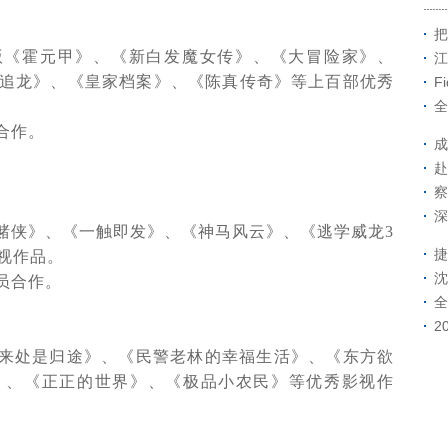
把
版《霍元甲》、《新白发魔女传》、《大冒险家》、
江
追龙》、《皇家档案》、《陈真传奇》等上百部优秀
F
全
合作。
成
赴
察
深
赌侠》、《一触即发》、《神马风云》、《逃学威龙
3
捷
视作品。
沈
员合作。
全
2
来处是归途》、《民警老林的幸福生活》、《东方欲
》、《正正的世界》、《极品小农民》等优秀影视作