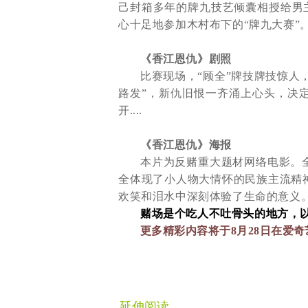
己封箱多年的牌九技艺倾囊相授给男主
心十足地参加木村布下的“牌九大赛”
《香江恩仇》剧照
比赛现场，“顾全”牌技牌技惊人，
路发”，新仇旧恨一齐涌上心头，决定
开
....
《香江恩仇》海报
本片为反赌重大题材网络电影。
全体现了小人物大情怀的民族主流精
欢笑和泪水中深刻体验了生命的意义
赌场是个吃人不吐骨头的地方，
更多精彩内容将于
8
月
28
日在爱奇
延伸阅读