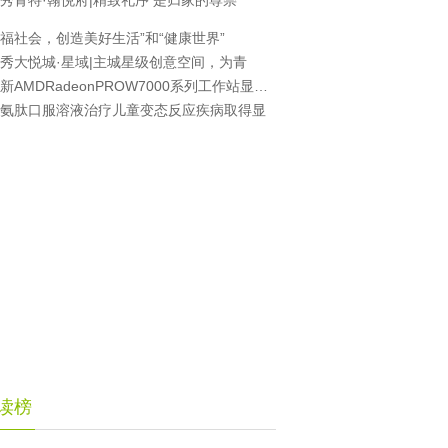
秀青特·翰悦府|精致礼序 是归家的尊崇
福社会，创造美好生活”和“健康世界”
秀大悦城·星域|主城星级创意空间，为青
全新AMDRadeonPROW7000系列工作站显卡可为
氨肽口服溶液治疗儿童变态反应疾病取得显
读榜