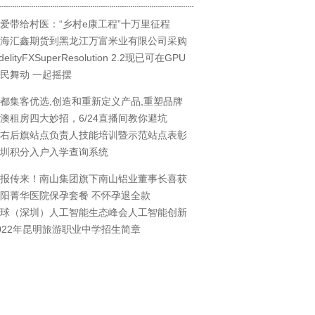
爱带给村医：“乡村e康工程”十万里征程
海汇鑫期货到黑龙江万富米业有限公司采购
idelityFXSuperResolution 2.2现已可在GPU
民舞动 一起摇摆
都集客优选,创造和重新定义产品,重塑品牌
澳租房四大妙招，6/24直播间教你避坑
右后旗站点负责人技能培训暨示范站点表彰
圳积分入户入学查询系统
报传来！南山集团旗下南山铝业董事长喜获
阳菁华医院保孕套餐 不怀孕退全款
球（深圳）人工智能生态峰会人工智能创新
022年昆明旅游职业中学招生简章