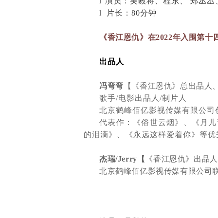
l
演员：吴毅将、程东、
郑丞丞
l
片长：
80
分钟
《香江恩仇》在
2022
年入围第十
出品人
冯弯弯
【《香江恩仇》总出品人
歌手
/
电影出品人
/
制片人
北京鹤峰佰亿影视传媒有限公司
代表作：
《俗世云烟》、
《月儿
的泪滴》、《永远这样爱着你》等优
杰瑞
/Jerry
【
《香江恩仇》出品人
北京鹤峰佰亿影视传媒有限公司