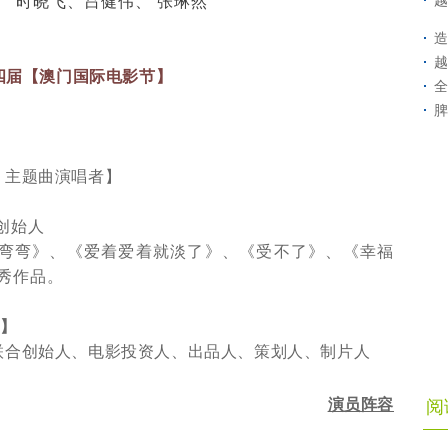
越
、
时晓飞、吕健伟、
张琳然
造
越
四届【澳门国际电影节】
脾
、主题曲演唱者】
创始人
弯弯》、《爱着爱着就淡了》、《受不了》、《幸福
秀作品。
】
联合创始人、电影投资人、出品人、策划人、制片人
演员阵容
阅