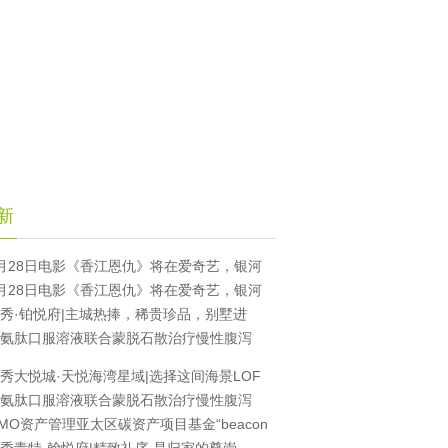
新
月28日电影《香江恩仇》将在爱奇艺，银河
月28日电影《香江恩仇》将在爱奇艺，银河
秀·铂悦府|主城热捧，稀贵珍品，别墅进
氨肽口服溶液联合蒙脱石散治疗慢性腹泻
秀大悦城·天悦海湾星域|选择这间海景LOF
氨肽口服溶液联合蒙脱石散治疗慢性腹泻
MO资产管理亚太区碳资产项目基金“beacon