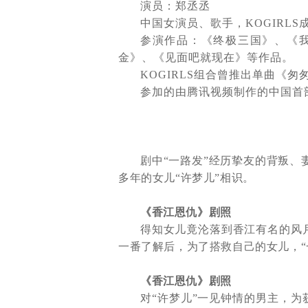
演员：郑丞
丞
中国女演员、歌手，
KOGIRLS
参演作品：《终极三国》、《
金》、《见面吧就现在》等作品。
KOGIRLS
组合曾推出单曲《匆
参加的由腾讯视频制作的中国首
剧中“一路发”经历挚友的背叛、
多年的女儿“许梦儿”相识。
《香江恩仇》剧照
得知女儿竟沦落到香江有名的风
一番了解后，为了搭救自己的女儿，“
《香江恩仇》剧照
对“许梦儿”一见钟情的男主，为获