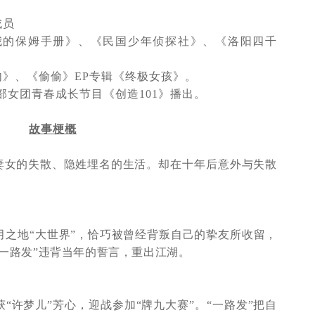
成员
我的保姆手册》、《民国少年侦探社》、《洛阳四千
匆》、《偷偷》
EP
专辑《终极女孩》。
部女团青春成长节目《创造
101
》播出。
故事梗概
妻女的失散、隐姓埋名的生活。
却在十年后意外与失散
月之地“大世界”，恰巧被曾经背叛自己的挚友所收留，
一路发”违背当年的誓言，重出江湖。
“许梦儿”芳心，迎战参加“牌九大赛”。“一路发”把自