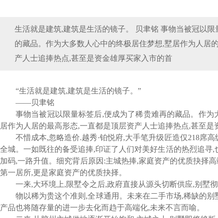
生活就是建筑,建筑是生活的镜子。 贝聿铭 事物当被冠以限
的藏品。作为大多数人心中的终极居住梦想,墅居作为人居的
产人士追捧热点,甚至是资金雄厚买家入市的首
“生活就是建筑,建筑是生活的镜子。”
——贝聿铭
事物当被冠以限量标签后,便成为了稀贵难再的藏品。作为
居作为人居的最高形态,一直都是顶层资产人士追捧热点,甚至是
不惜成本,忽略造价.越秀·铂悦府,大手笔升级匠造仅218席
全城。一如既往的备受追捧,印证了人们对美好生活的热烈追寻,
加码,一路升值。细究背后原因:主城热捧,家庭资产的优质抉择
第一居所,更是家庭资产的优质抉择。
一来,大环境上,限墅令之后,政府直接从源头切断供应,别墅
物以稀为贵这个准则,全球通用。未来在二手市场,稀缺的别
产品也将随存量的进一步去化而趋于高端化,未来不言而喻。