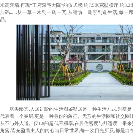
米高院墙,再现“王府深宅大院”的仪式感;约7.5米宽墅横厅,约3
加码......从一草一木到一砖一瓦,从建筑、造景到造生活,每
品。
塔尖臻选,人居进阶的生活图鉴墅居是一种生活方式,别墅是
代表着一个圈层,更是一种身份的象征。无形的生活圈和社交圈让
从不与外人道。仅1.8的超低容积率,在居住密度与舒适度上带
角落,皆充盈着主人的内心与日常世界;每一次目光所及,都是自