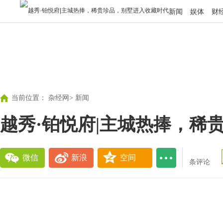
新闻
娱体
财
当前位置：
杂经网
>
新闻
越秀·铂悦府|主城热捧，稀
微信
新浪
空间
条评论