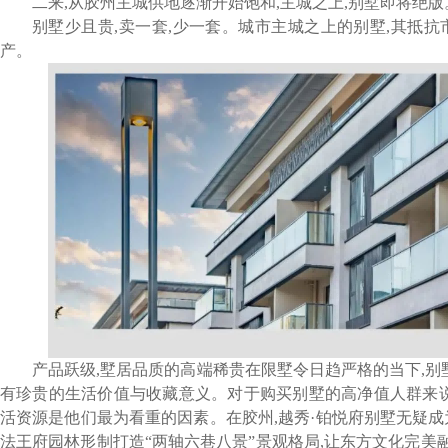
二来,从胶州主城供地逐渐开始饱和,主城之上,别墅即将绝版
别墅少且贵,卖一套,少一套。城市主城之上的别墅,其抵
产。
产品跃级,墅居品质的高端稀贵在限墅令日趋严格的当下,别
有珍贵的生活价值与收藏意义。对于购买别墅的高净值人群来说
活资源是他们最为看重的因素。在胶州,越秀·铂悦府别墅无疑
法王府园林形制打造“两轴六巷八景”景观格局,让东方文化完美融