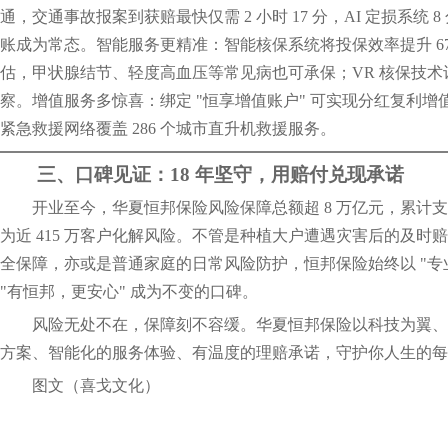
通，交通事故报案到获赔最快仅需 2 小时 17 分，AI 定损系统 
账成为常态。智能服务更精准：智能核保系统将投保效率提升 67%
估，甲状腺结节、轻度高血压等常见病也可承保；VR 核保技
察。增值服务多惊喜：绑定 "恒享增值账户" 可实现分红复利增值
紧急救援网络覆盖 286 个城市直升机救援服务。
三、口碑见证：18 年坚守，用赔付兑现承诺
开业至今，华夏恒邦保险风险保障总额超 8 万亿元，累计支付赔
为近 415 万客户化解风险。不管是种植大户遭遇灾害后的及时
全保障，亦或是普通家庭的日常风险防护，恒邦保险始终以 "专
"有恒邦，更安心" 成为不变的口碑。
风险无处不在，保障刻不容缓。华夏恒邦保险以科技为翼、
方案、智能化的服务体验、有温度的理赔承诺，守护你人生的每
图文（喜戈文化）